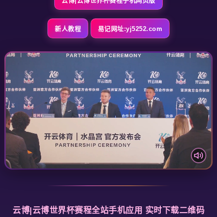
云博|云博世界杯赛程手机网页版
新人教程
易记网址:yj5252.com
云博|云博世界杯赛程全站手机应用 实时下载二维码